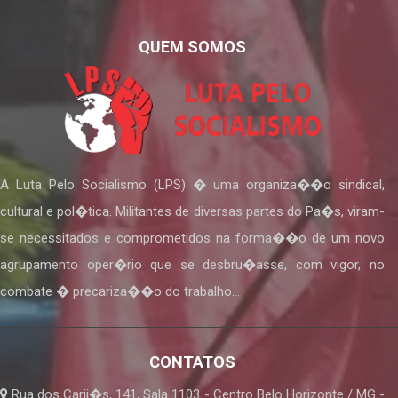
QUEM SOMOS
A Luta Pelo Socialismo (LPS) � uma organiza��o sindical,
cultural e pol�tica. Militantes de diversas partes do Pa�s, viram-
se necessitados e comprometidos na forma��o de um novo
agrupamento oper�rio que se desbru�asse, com vigor, no
combate � precariza��o do trabalho...
CONTATOS
Rua dos Carij�s, 141, Sala 1103 - Centro Belo Horizonte / MG -